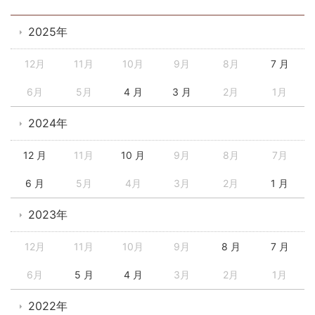
2025年
12月
11月
10月
9月
8月
7 月
6月
5月
4 月
3 月
2月
1月
2024年
12 月
11月
10 月
9月
8月
7月
6 月
5月
4月
3月
2月
1 月
2023年
12月
11月
10月
9月
8 月
7 月
6月
5 月
4 月
3月
2月
1月
2022年