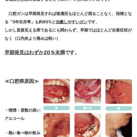
口腔ガンは早期発見すれば後遺症もほとんど残ることなく、指標とな
る「
5
年生存率」も約
90%
と
治癒しやすいガン
です、
しかし直接見える癌であるにも関わらず、早期ではほとんど自覚症状が
なく（口内炎より痛みは軽い）
早期発見はわずか
20
％未満
です。
≪口腔癌原因≫
・喫煙・度数の高い
アルコール
・熱い食べ物や飲み