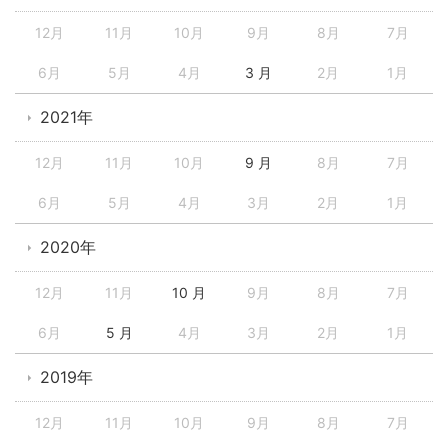
12月
11月
10月
9月
8月
7月
6月
5月
4月
3 月
2月
1月
2021年
12月
11月
10月
9 月
8月
7月
6月
5月
4月
3月
2月
1月
2020年
12月
11月
10 月
9月
8月
7月
6月
5 月
4月
3月
2月
1月
2019年
12月
11月
10月
9月
8月
7月