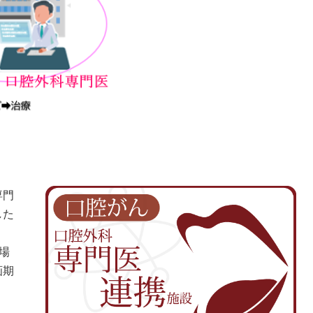
専門
した
。
場
画期