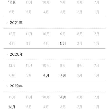
12 月
11月
10月
9月
8月
7月
6月
5月
4月
3月
2月
1月
2021年
12月
11月
10月
9月
8月
7月
6月
5月
4月
3 月
2月
1月
2020年
12月
11月
10月
9月
8月
7月
6月
5月
4 月
3 月
2月
1月
2019年
12月
11月
10月
9 月
8月
7月
6 月
5月
4月
3月
2月
1月