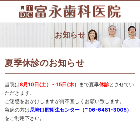
お知らせ
夏季休診のお知らせ
当院は
8月10日(土）～15日(木）
まで夏季
休診
とさせてい
ただきます。
ご迷惑をおかけしますが何卒宜しくお願い致します。
急病の方は
尼崎口腔衛生センター（℡06-6481-3005）
をご利用下さい。