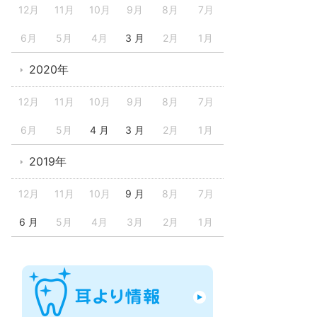
12月
11月
10月
9月
8月
7月
6月
5月
4月
3 月
2月
1月
2020年
12月
11月
10月
9月
8月
7月
6月
5月
4 月
3 月
2月
1月
2019年
12月
11月
10月
9 月
8月
7月
6 月
5月
4月
3月
2月
1月