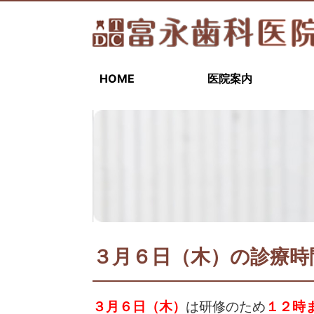
HOME
医院案内
３月６日（木）の診療時
３月６日（木）
は研修のため
１２時