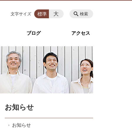
大
標準
文字サイズ
検索
ブログ
アクセス
お知らせ
お知らせ