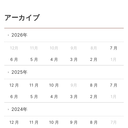
アーカイブ
2026年
12月
11月
10月
9月
8月
7 月
6 月
5 月
4 月
3 月
2 月
1月
2025年
12 月
11 月
10 月
9月
8 月
7 月
6 月
5 月
4 月
3 月
2 月
1月
2024年
12 月
11 月
10 月
9 月
8 月
7月