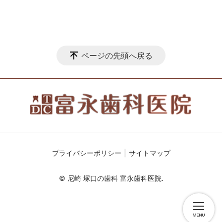
ページの先頭へ戻る
プライバシーポリシー
サイトマップ
© 尼崎 塚口の歯科 富永歯科医院.