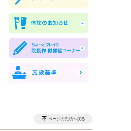
ページの先頭へ戻る