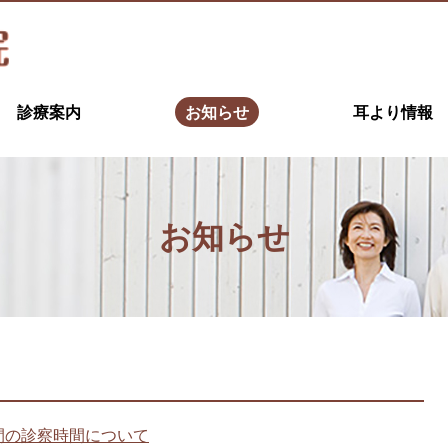
診療案内
お知らせ
耳より情報
お知らせ
間の診察時間について