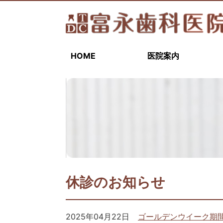
HOME
医院案内
休診のお知らせ
2025年04月22日
ゴールデンウイーク期