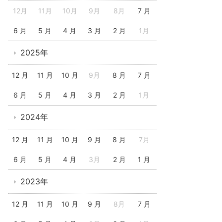
12月
11月
10月
9月
8月
7 月
6 月
5 月
4 月
3 月
2 月
1月
2025年
12 月
11 月
10 月
9月
8 月
7 月
6 月
5 月
4 月
3 月
2 月
1月
2024年
12 月
11 月
10 月
9 月
8 月
7月
6 月
5 月
4 月
3月
2 月
1 月
2023年
12 月
11 月
10 月
9 月
8月
7 月