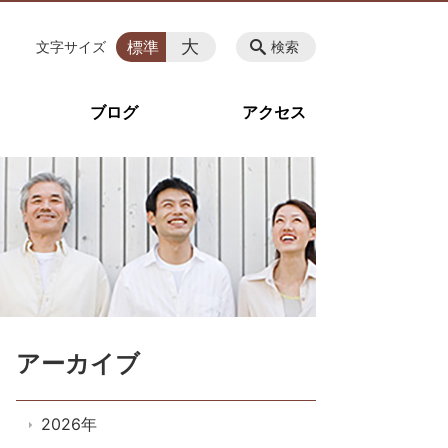
大
標準
文字サイズ
検索
ブログ
アクセス
アーカイブ
2026年